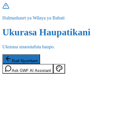
Halmashauri ya Wilaya ya Babati
Ukurasa Haupatikani
Ukurasa unaoutafuta haupo.
Rudi Nyumbani
Ask GWF AI Assistant